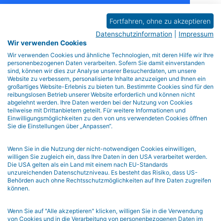
Black Friday Sale -
Fortfahren, ohne zu akzeptieren
50% Discount
Datenschutzinformation
|
Impressum
Wir verwenden Cookies
Wir verwenden Cookies und ähnliche Technologien, mit deren Hilfe wir Ihre
Day
personenbezogenen Daten verarbeiten. Sofern Sie damit einverstanden
sind, können wir dies zur Analyse unserer Besucherdaten, um unsere
Hr
Website zu verbessern, personalisierte Inhalte anzuzeigen und Ihnen ein
Min
großartiges Website-Erlebnis zu bieten tun. Bestimmte Cookies sind für den
reibungslosen Betrieb unserer Website erforderlich und können nicht
Sec
abgelehnt werden. Ihre Daten werden bei der Nutzung von Cookies
teilweise mit Drittanbietern geteilt. Für weitere Informationen und
Einwilligungsmöglichkeiten zu den von uns verwendeten Cookies öffnen
Sie die Einstellungen über „Anpassen“.
Yes, I Want This!
Wenn Sie in die Nutzung der nicht-notwendigen Cookies einwilligen,
No Thanks, I don't want to save
willigen Sie zugleich ein, dass Ihre Daten in den USA verarbeitet werden.
Die USA gelten als ein Land mit einem nach EU-Standards
unzureichenden Datenschutzniveau. Es besteht das Risiko, dass US-
Behörden auch ohne Rechtsschutzmöglichkeiten auf Ihre Daten zugreifen
können.
Wenn Sie auf "Alle akzeptieren" klicken, willigen Sie in die Verwendung
von Cookies und in die Verarbeitung von personenbezogenen Daten im