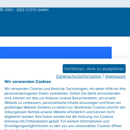
© 2020 – 2023 CCSYS GmbH
Black Friday Sale -
Fortfahren, ohne zu akzeptieren
50% Discount
Datenschutzinformation
|
Impressum
Wir verwenden Cookies
Wir verwenden Cookies und ähnliche Technologien, mit deren Hilfe wir Ihre
Day
personenbezogenen Daten verarbeiten. Sofern Sie damit einverstanden
sind, können wir dies zur Analyse unserer Besucherdaten, um unsere
Hr
Website zu verbessern, personalisierte Inhalte anzuzeigen und Ihnen ein
Min
großartiges Website-Erlebnis zu bieten tun. Bestimmte Cookies sind für den
reibungslosen Betrieb unserer Website erforderlich und können nicht
Sec
abgelehnt werden. Ihre Daten werden bei der Nutzung von Cookies
teilweise mit Drittanbietern geteilt. Für weitere Informationen und
Einwilligungsmöglichkeiten zu den von uns verwendeten Cookies öffnen