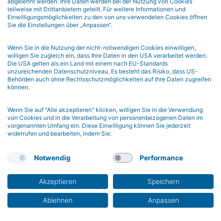
in der Psychotherapie – Hamburg, Februar 2026
abgelehnt werden. Ihre Daten werden bei der Nutzung von Cookies
teilweise mit Drittanbietern geteilt. Für weitere Informationen und
Einwilligungsmöglichkeiten zu den von uns verwendeten Cookies öffnen
Sie die Einstellungen über „Anpassen“.
Monitoring und Steuerung von Veränderungsprozessen
in Psychotherapie und Beratung 2025
Wenn Sie in die Nutzung der nicht-notwendigen Cookies einwilligen,
willigen Sie zugleich ein, dass Ihre Daten in den USA verarbeitet werden.
Die USA gelten als ein Land mit einem nach EU-Standards
unzureichenden Datenschutzniveau. Es besteht das Risiko, dass US-
MENSCHLICHE VERÄNDERUNGSPROZESSE BEGLEITEN,
Behörden auch ohne Rechtsschutzmöglichkeiten auf Ihre Daten zugreifen
können.
ERFASSEN, GESTALTEN
Wenn Sie auf "Alle akzeptieren" klicken, willigen Sie in die Verwendung
von Cookies und in die Verarbeitung von personenbezogenen Daten im
vorgenannten Umfang ein. Diese Einwilligung können Sie jederzeit
widerrufen und bearbeiten, indem Sie:
Notwendig
Performance
Akzeptieren
Speichern
Ablehnen
Anpassen