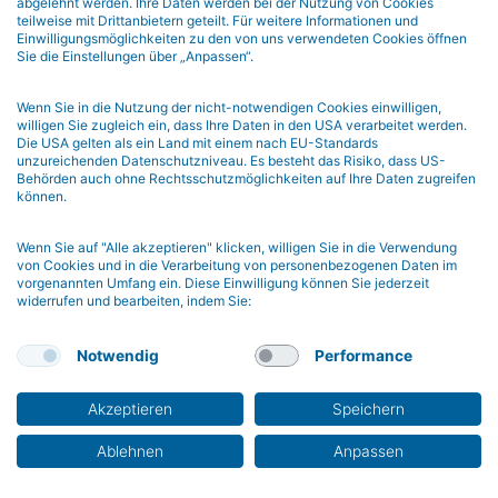
0448-7
abgelehnt werden. Ihre Daten werden bei der Nutzung von Cookies
teilweise mit Drittanbietern geteilt. Für weitere Informationen und
Schiepek, G., Aichhorn, W. & Schöller, H. (2018). Monitoring
Einwilligungsmöglichkeiten zu den von uns verwendeten Cookies öffnen
change dynamics – a nonlinear approach to psychotherapy
Sie die Einstellungen über „Anpassen“.
feedback. Chaos & Complexity Letters, 11(3), 355-375.
Schiepek, G., Aichhorn, W., Schöller, H. & Kronberger, H.
Wenn Sie in die Nutzung der nicht-notwendigen Cookies einwilligen,
(2018). Prozessfeedback in der Psychotherapie. Methodik,
willigen Sie zugleich ein, dass Ihre Daten in den USA verarbeitet werden.
Die USA gelten als ein Land mit einem nach EU-Standards
Visualisierung und Fallbeispiel. Psychotherapeut, 63(4), 306-
unzureichenden Datenschutzniveau. Es besteht das Risiko, dass US-
314. doi.org/10.1007/s00278-018-0272-6
Behörden auch ohne Rechtsschutzmöglichkeiten auf Ihre Daten zugreifen
Kratzer, L., Heinz, P., Pfitzer, F., Schennach, R., Aichhorn, W.,
können.
Aas, B, & Schiepek, G. (2018). Real-Time Monitoring in der
Behandlung komplexer PTBS: Ein Fallbericht.
Wenn Sie auf "Alle akzeptieren" klicken, willigen Sie in die Verwendung
von Cookies und in die Verarbeitung von personenbezogenen Daten im
Verhaltenstherapie, 28, 93-99. doi:org/10.1159/000481802
vorgenannten Umfang ein. Diese Einwilligung können Sie jederzeit
Schöller, H., Viol, K., Aichhorn, W., Hütt, M.T., & Schiepek, G.
widerrufen und bearbeiten, indem Sie:
(2018). Personality development in psychotherapy: a
synergetic model of state-trait dynamics. Cognitive
Notwendig
Performance
Neurodynamics, 12(5), 441-459. doi.org/10.1007/s11571-018-
9488-y
Akzeptieren
Speichern
Michaelis, R., Schöller, H., Höller, Y., Kalss, G., Zimmermann,
G., Kirschner, M., Schmid, E., Trinka, E., & Schiepek, G. (2018).
Ablehnen
Anpassen
Integrating the systemiatic assessment of psychological states
in the epilepsy monitoring unit: concept and compliance.