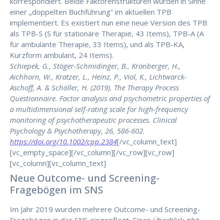
korrespondiert. Beide Faktorenstrukturen wurden in Sinne
einer „doppelten Buchführung“ im aktuellen TPB
implementiert. Es existiert nun eine neue Version des TPB
als TPB-S (S für stationäre Therapie, 43 Items), TPB-A (A
für ambulante Therapie, 33 Items), und als TPB-KA,
Kurzform ambulant, 24 Items).
Schiepek, G., Stöger-Schmidinger, B., Kronberger, H.,
Aichhorn, W., Kratzer, L., Heinz, P., Viol, K., Lichtwarck-
Aschoff, A. & Schöller, H. (2019). The Therapy Process
Questionnaire. Factor analysis and psychometric properties of
a multidimensional self-rating scale for high-frequency
monitoring of psychotherapeutic processes. Clinical
Psychology & Psychotherapy, 26, 586-602.
https://doi.org/10.1002/cpp.2384
[/vc_column_text]
[vc_empty_space][/vc_column][/vc_row][vc_row]
[vc_column][vc_column_text]
Neue Outcome- und Screening-
Fragebögen im SNS
Im Jahr 2019 wurden mehrere Outcome- und Screening-