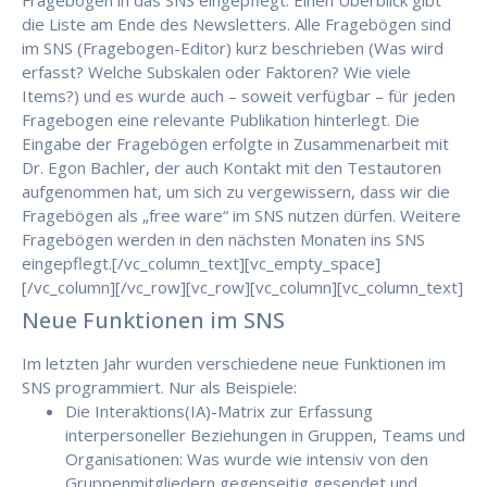
Fragebögen in das SNS eingepflegt. Einen Überblick gibt
die Liste am Ende des Newsletters. Alle Fragebögen sind
im SNS (Fragebogen-Editor) kurz beschrieben (Was wird
erfasst? Welche Subskalen oder Faktoren? Wie viele
Items?) und es wurde auch – soweit verfügbar – für jeden
Fragebogen eine relevante Publikation hinterlegt. Die
Eingabe der Fragebögen erfolgte in Zusammenarbeit mit
Dr. Egon Bachler, der auch Kontakt mit den Testautoren
aufgenommen hat, um sich zu vergewissern, dass wir die
Fragebögen als „free ware“ im SNS nutzen dürfen. Weitere
Fragebögen werden in den nächsten Monaten ins SNS
eingepflegt.[/vc_column_text][vc_empty_space]
[/vc_column][/vc_row][vc_row][vc_column][vc_column_text]
Neue Funktionen im SNS
Im letzten Jahr wurden verschiedene neue Funktionen im
SNS programmiert. Nur als Beispiele:
Die Interaktions(IA)-Matrix zur Erfassung
interpersoneller Beziehungen in Gruppen, Teams und
Organisationen: Was wurde wie intensiv von den
Gruppenmitgliedern gegenseitig gesendet und