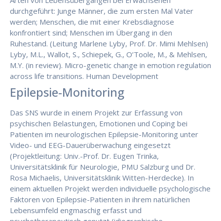
Arten von Lebensübergängen bei Erwachsenen
durchgeführt: Junge Männer, die zum ersten Mal Vater
werden; Menschen, die mit einer Krebsdiagnose
konfrontiert sind; Menschen im Übergang in den
Ruhestand. (Leitung Marlene Lyby, Prof. Dr. Mimi Mehlsen)
Lyby, M.L., Wallot, S., Schiepek, G., O’Toole, M., & Mehlsen,
M.Y. (in review). Micro-genetic change in emotion regulation
across life transitions. Human Development
Epilepsie-Monitoring
Das SNS wurde in einem Projekt zur Erfassung von
psychischen Belastungen, Emotionen und Coping bei
Patienten im neurologischen Epilepsie-Monitoring unter
Video- und EEG-Dauerüberwachung eingesetzt
(Projektleitung: Univ.-Prof. Dr. Eugen Trinka,
Universitätsklinik für Neurologie, PMU Salzburg und Dr.
Rosa Michaelis, Universitätsklinik Witten-Herdecke). In
einem aktuellen Projekt werden individuelle psychologische
Faktoren von Epilepsie-Patienten in ihrem natürlichen
Lebensumfeld engmaschig erfasst und