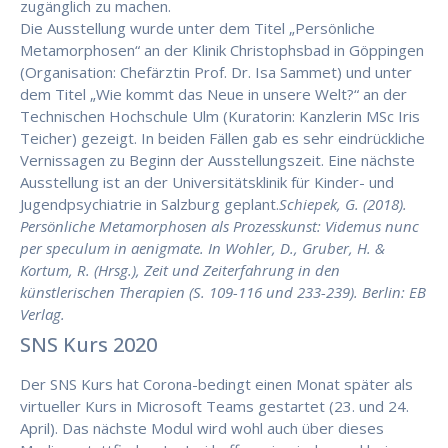
zugänglich zu machen.
Die Ausstellung wurde unter dem Titel „Persönliche
Metamorphosen“ an der Klinik Christophsbad in Göppingen
(Organisation: Chefärztin Prof. Dr. Isa Sammet) und unter
dem Titel „Wie kommt das Neue in unsere Welt?“ an der
Technischen Hochschule Ulm (Kuratorin: Kanzlerin MSc Iris
Teicher) gezeigt. In beiden Fällen gab es sehr eindrückliche
Vernissagen zu Beginn der Ausstellungszeit. Eine nächste
Ausstellung ist an der Universitätsklinik für Kinder- und
Jugendpsychiatrie in Salzburg geplant.
Schiepek, G. (2018).
Persönliche Metamorphosen als Prozesskunst: Videmus nunc
per speculum in aenigmate. In Wohler, D., Gruber, H. &
Kortum, R. (Hrsg.), Zeit und Zeiterfahrung in den
künstlerischen Therapien (S. 109-116 und 233-239). Berlin: EB
Verlag.
SNS Kurs 2020
Der SNS Kurs hat Corona-bedingt einen Monat später als
virtueller Kurs in Microsoft Teams gestartet (23. und 24.
April). Das nächste Modul wird wohl auch über dieses