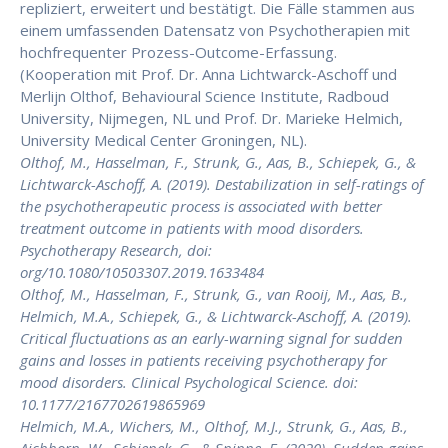
repliziert, erweitert und bestätigt. Die Fälle stammen aus
einem umfassenden Datensatz von Psychotherapien mit
hochfrequenter Prozess-Outcome-Erfassung.
(Kooperation mit Prof. Dr. Anna Lichtwarck-Aschoff und
Merlijn Olthof, Behavioural Science Institute, Radboud
University, Nijmegen, NL und Prof. Dr. Marieke Helmich,
University Medical Center Groningen, NL).
Olthof, M., Hasselman, F., Strunk, G., Aas, B., Schiepek, G., &
Lichtwarck-Aschoff, A. (2019). Destabilization in self-ratings of
the psychotherapeutic process is associated with better
treatment outcome in patients with mood disorders.
Psychotherapy Research, doi:
org/10.1080/10503307.2019.1633484
Olthof, M., Hasselman, F., Strunk, G., van Rooij, M., Aas, B.,
Helmich, M.A., Schiepek, G., & Lichtwarck-Aschoff, A. (2019).
Critical fluctuations as an early-warning signal for sudden
gains and losses in patients receiving psychotherapy for
mood disorders. Clinical Psychological Science. doi:
10.1177/2167702619865969
Helmich, M.A., Wichers, M., Olthof, M.J., Strunk, G., Aas, B.,