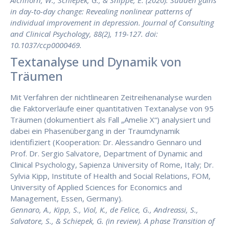
Aichhorn, W., Schiepek, G., & Snippe, E. (2020). Sudden gains
in day-to-day change: Revealing nonlinear patterns of
individual improvement in depression. Journal of Consulting
and Clinical Psychology, 88(2), 119-127. doi:
10.1037/ccp0000469.
Textanalyse und Dynamik von
Träumen
Mit Verfahren der nichtlinearen Zeitreihenanalyse wurden
die Faktorverläufe einer quantitativen Textanalyse von 95
Träumen (dokumentiert als Fall „Amelie X“) analysiert und
dabei ein Phasenübergang in der Traumdynamik
identifiziert (Kooperation: Dr. Alessandro Gennaro und
Prof. Dr. Sergio Salvatore, Department of Dynamic and
Clinical Psychology, Sapienza University of Rome, Italy; Dr.
Sylvia Kipp, Institute of Health and Social Relations, FOM,
University of Applied Sciences for Economics and
Management, Essen, Germany).
Gennaro, A., Kipp, S., Viol, K., de Felice, G., Andreassi, S.,
Salvatore, S., & Schiepek, G. (in review). A phase Transition of