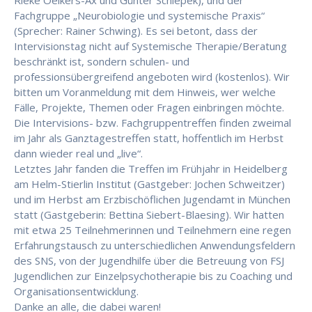
Rieke Oelkers-Ax und Günter Schiepek), und der
Fachgruppe „Neurobiologie und systemische Praxis“
(Sprecher: Rainer Schwing). Es sei betont, dass der
Intervisionstag nicht auf Systemische Therapie/Beratung
beschränkt ist, sondern schulen- und
professionsübergreifend angeboten wird (kostenlos). Wir
bitten um Voranmeldung mit dem Hinweis, wer welche
Fälle, Projekte, Themen oder Fragen einbringen möchte.
Die Intervisions- bzw. Fachgruppentreffen finden zweimal
im Jahr als Ganztagestreffen statt, hoffentlich im Herbst
dann wieder real und „live“.
Letztes Jahr fanden die Treffen im Frühjahr in Heidelberg
am Helm-Stierlin Institut (Gastgeber: Jochen Schweitzer)
und im Herbst am Erzbischöflichen Jugendamt in München
statt (Gastgeberin: Bettina Siebert-Blaesing). Wir hatten
mit etwa 25 Teilnehmerinnen und Teilnehmern eine regen
Erfahrungstausch zu unterschiedlichen Anwendungsfeldern
des SNS, von der Jugendhilfe über die Betreuung von FSJ
Jugendlichen zur Einzelpsychotherapie bis zu Coaching und
Organisationsentwicklung.
Danke an alle, die dabei waren!