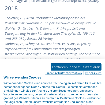
auf Anfrage als pdf erhältlich (guenter.schiepek@ccsys.de).
2018
Schiepek, G. (2018). Persönliche Metamorphosen als
Prozesskunst: Videmus nunc per speculum in aenigmate. In
Wohler, D., Gruber, H. & Kortum, R. (Hrsg.), Zeit und
Zeiterfahrung in den künstlerischen Therapien (S. 109-116
und 233-239). Berlin: EB Verlag.
Goditsch, H., Schiepek, G., Aichhorn, W. & Aas, B. (2018).
Psychodrama für PatientInnen mit ausgeprägten
strukturellen Störungen im stationären Setting. Konzept einer
klar geregelten Psychodramagruppe. Zeitschrift für
Psychodrama und Soziometrie, 17(1), 159-171. doi:
Fortfahren, ohne zu akzeptieren
org/10.1007/s11620-017-0429-2
Datenschutzinformation
|
Impressum
Aas, B., Schiepek, G., Stöger-Schmidinger, B., Aichhorn, W. &
Wir verwenden Cookies
Goditsch, H. (2018). Psychodrama für PatientInnen mit
Wir verwenden Cookies und ähnliche Technologien, mit deren Hilfe wir Ihre
ausgeprägten strukturellen Störungen im stationären Setting.
personenbezogenen Daten verarbeiten. Sofern Sie damit einverstanden
Anwendung, Forschung und Validierung eines
sind, können wir dies zur Analyse unserer Besucherdaten, um unsere
Website zu verbessern, personalisierte Inhalte anzuzeigen und Ihnen ein
Psychodramafragebogens. Zeitschrift für Psychodrama und
großartiges Website-Erlebnis zu bieten tun. Bestimmte Cookies sind für den
Soziometrie, 17(2), 319-331. doi: org/10.1007/s11620-018-
reibungslosen Betrieb unserer Website erforderlich und können nicht