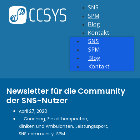
SNS
SPM
Blog
Kontakt
SNS
SPM
Blog
Kontakt
Newsletter für die Community
der SNS-Nutzer
April 27, 2020
Coaching
,
Einzeltherapeuten
,
-
Kliniken und Ambulanzen
,
Leistungssport
,
SNS community
,
SPM